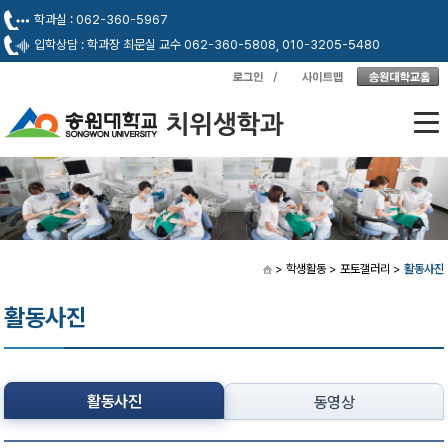
학과실 : 062-360-5967
입학상담 : 학과장 최문실 교수 062-360-5808, 010-3205-5480
> 학생활동
> 포토갤러리
>
활동사진
활동사진
활동사진
동영상