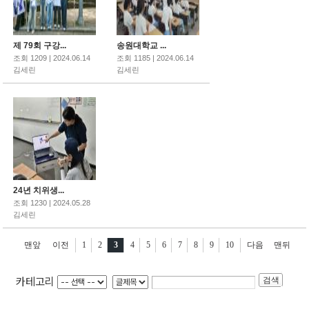
제 79회 구강...
송원대학교 ...
조회 1209 | 2024.06.14
조회 1185 | 2024.06.14
김세린
김세린
24년 치위생...
조회 1230 | 2024.05.28
김세린
맨앞
이전
1
2
3
4
5
6
7
8
9
10
다음
맨뒤
카테고리