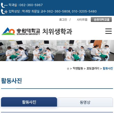
학과실 : 062-360-5967
입학상담 : 학과장 최문실 교수 062-360-5808, 010-3205-5480
> 학생활동
> 포토갤러리
>
활동사진
활동사진
활동사진
동영상