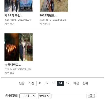
제 67회 구강...
2012학년도 ...
조회 4803 | 2012.06.04
조회 4872 | 2012.05.16
치위생과
치위생과
송원대학교 ...
조회 5538 | 2012.05.16
치위생과
맨앞
이전
11
12
13
14
15
다음
맨뒤
카테고리