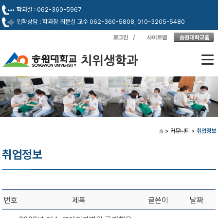
학과실 : 062-360-5967
입학상담 : 학과장 최문실 교수 062-360-5808, 010-3205-5480
> 커뮤니티
>
취업정보
취업정보
번호
제목
글쓴이
날짜