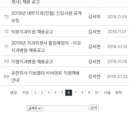
생사) 채용 공고
2019년 대학치과(진월) 신입사원 공개
김서희
73
2018.11.05
모집
박광치과의원 채용공고
김서연
72
2018.11.01
2019년 치과위생사 졸업예정자 - 미르
김서연
71
2018.10.19
치과병원 채용공고
이엘치과병원 채용공고
김서연
70
2018.10.19
유한회사 이보클라 비바덴트 직원채용
김서연
69
2018.07.23
안내
맨앞
이전
1
2
3
4
5
6
7
8
9
10
다음
맨뒤