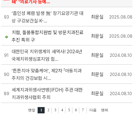
돼’ 「의료기사 등에...
‘흡인성 폐렴 발생 無’ 장기요양기관 대
최문실
93
2025.08.08
상 구강보건실‧K-...
치협, 돌봄통합지원법 및 방문치과진료
최문실
2025.08.08
추진 특위 구
대한민국 치위생계의 새역사! 2024년
최문실
91
2024.08.10
국제치위생심포지엄 힘...
‘튼튼치아 맞춤케어’, 제2차 「아동치과
최문실
90
2024.08.10
주치의 건강보험 시...
세계치과위생사연맹(IFDH) 주관 대한
최문실
89
2024.08.10
치과위생사협회 주최
맨앞
1
2
3
4
5
6
7
다음
맨뒤