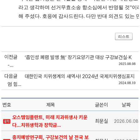
라고 생각하며 선거무효소송 항소심에서 반영될 것”이라
해 주셨다. 호응에 감사드린다. 다만 반대 의견도 있는
리스트
이전글
‘흡인성 폐렴 발생 無’ 장기요양기관 대상 구강보건실‧K
2025.08.08
-...
다음글
대한민국 치위생계의 새역사! 2024년 국제치위생심포지
2024.08.10
엄 힘...
번호
제목
글쓴이
날짜
오스템임플란트, 미래 치과위생사 키운
최문실
2026.06.08
다…치위생학과 장학금...
충치예방연구회, 구강보건의 날 전국 보