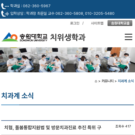
학과실 : 062-360-5967
입학상담 : 학과장 최문실 교수 062-360-5808, 010-3205-5480
> 커뮤니티
>
치과계 소식
치과계 소식
조회수 417
치협, 돌봄통합지원법 및 방문치과진료 추진 특위 구