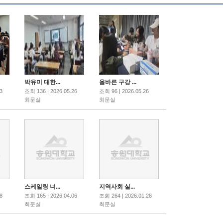
박유미 대한...
올바른 구강 ...
3
조회 136 | 2026.05.26
조회 96 | 2026.05.26
최문실
최문실
스케일링 너...
지역사회 실...
8
조회 165 | 2026.04.06
조회 264 | 2026.01.28
최문실
최문실