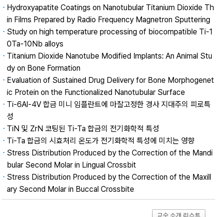
Hydroxyapatite Coatings on Nanotubular Titanium Dioxide Th
in Films Prepared by Radio Frequency Magnetron Sputtering
Study on high temperature processing of biocompatible Ti-1
0Ta-10Nb alloys
Titanium Dioxide Nanotube Modified Implants: An Animal Stu
dy on Bone Formation
Evaluation of Sustained Drug Delivery for Bone Morphogenet
ic Protein on the Functionalized Nanotubular Surface
Ti-6Al-4V 합금 미니 임플란트에 마찰고정한 경사 지대주의 피로특
성
TiN 및 ZrN 코팅된 Ti-Ta 합금의 전기화학적 특성
Ti-Ta 합금의 시효처리 온도가 전기화학적 특성에 미치는 영향
Stress Distribution Produced by the Correction of the Mandi
bular Second Molar in Lingual Crossbit
Stress Distribution Produced by the Correction of the Maxill
ary Second Molar in Buccal Crossbite
교수 소개 리스트