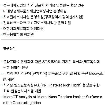
전북대학교병원 치과 진료처 치과용 임플란트 현장 연수
미래형생체부품소재산업육성사업 운영위원
치과클러스터사업 운영위원(광주광역시 광역연계사업)
전북테크노파크 고비강도소재사업단 운영위원
대한치과재료학회 평생회원
한국융합학회 정회원
연구실적
플라즈마 이온질화에 따른 STS 630의 기계적 특성과 세포독성에
관한 융합적 연구
무치악 환자의 전악(전체치아) 회복술을 위한 골 융합 촉진 Elder-pla
nt 개발
치과용 혈소판농축섬유소(PRF:Platelet Rich Fibrin) 형성을 위한
최적 원심분리시스템 개발
MicroCT Analysis of Micro-Nano Titanium Implant Surface o
n the Osseointegration