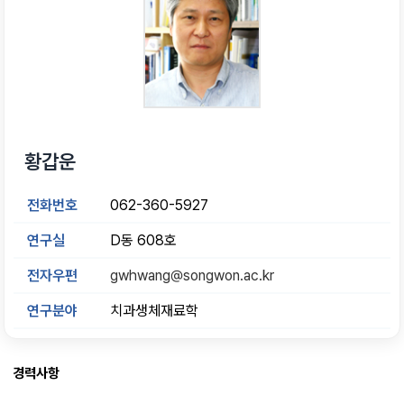
황갑운
전화번호
062-360-5927
연구실
D동 608호
전자우편
gwhwang@songwon.ac.kr
연구분야
치과생체재료학
경력사항